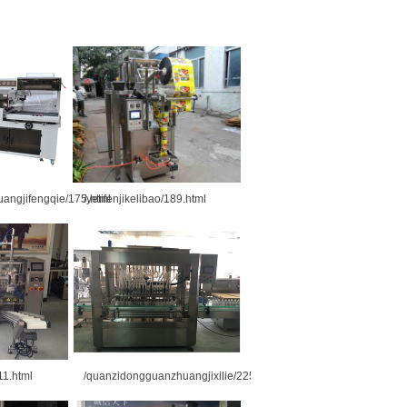
angjifengqie/175.html
/yetifenjikelibao/189.html
11.html
/quanzidongguanzhuangjixilie/225.html