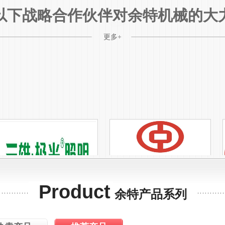
以下战略合作伙伴对余特机械的大
更多+
Product
余特产品系列
1
2
3
4