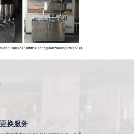
uangjixilie/237.html
/banzidongguanzhuangjixilie/239.html
选
更换服务