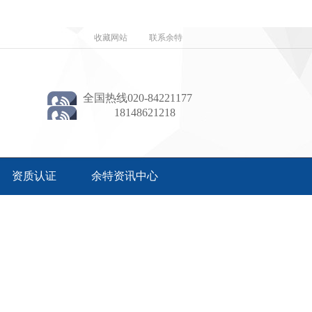
收藏网站
联系余特
全国热线020-84221177
18148621218
资质认证
余特资讯中心