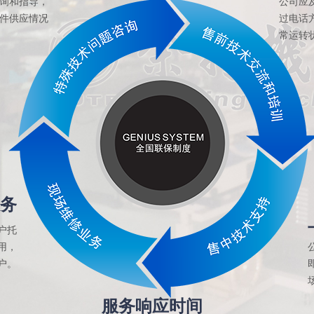
询和指导，
公司应
件供应情况
过电话
常运转
务
户托
用，
户。
服务响应时间