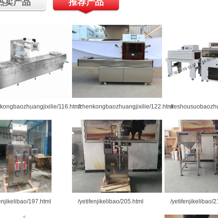
热卖产品
推荐产品
kongbaozhuangjixilie/116.html
/zhenkongbaozhuangjixilie/122.html
/reshousuobaozhu
fenjikelibao/197.html
/yetifenjikelibao/205.html
/yetifenjikelibao/2