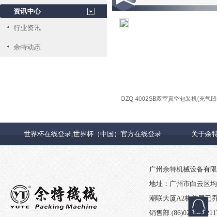
资讯中心
行业资讯
余特动态
DZQ-4002SB双室真空包装机(充气
式)
世界杯在线登录,世界杯（中国）官方在线登录
关于余
客户
广州余特机械设备有限
地址：广州市白云区均
潮联大厦A2栋首层
已
销售部:(86)020-8422117