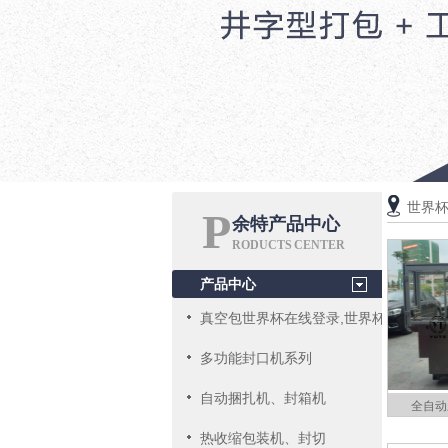
世界杯
P
余特产品中心
RODUCTS CENTER
产品中心
真空包世界杯在线登录,世界杯（中国）
多功能封口机系列
自动捆扎机、封箱机
全自动
热收缩包装机、封切