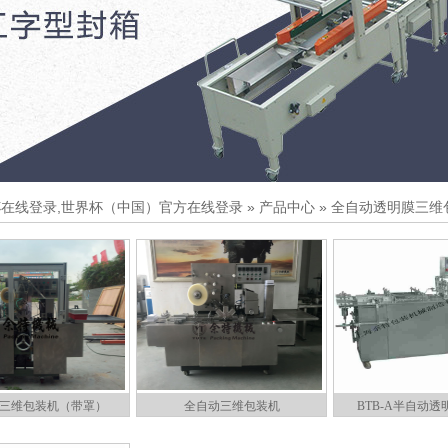
在线登录,世界杯（中国）官方在线登录
»
产品中心
»
全自动透明膜三维
官方在线登录
三维包装机（带罩）
全自动三维包装机
BTB-A半自动