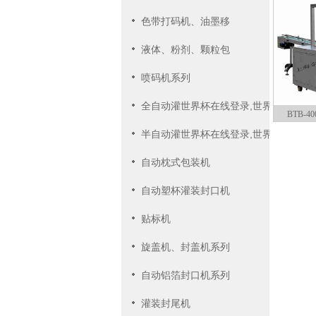
色带打码机、油墨移
液体、粉剂、颗粒包
喷码机系列
全自动灌世界杯在线登录,世界杯（中国
BTB-
半自动灌世界杯在线登录,世界杯（中国
自动枕式包装机
自动塑杯灌装封口机
贴标机
旋盖机、封盖机系列
自动铝箔封口机系列
灌装封尾机