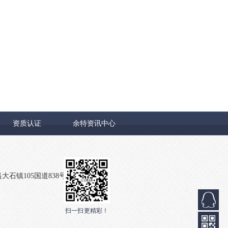
资质认证
余特资讯中心
大石镇105国道838号
扫一扫 更精彩！