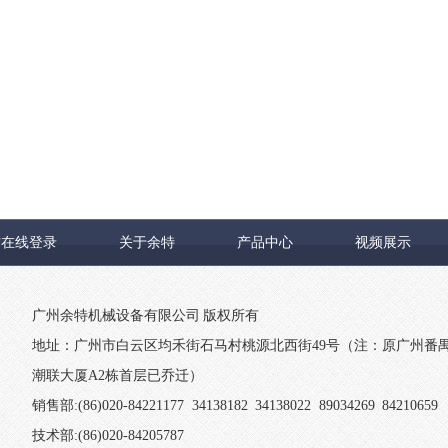
方在线登录
关于余特
产品中心
视频展示
客户服务
联系余特
广州余特机械设备有限公司 版权所有
地址：广州市白云区均禾街石马村桃源北西街49号（注：原广州
番禺
潮联大厦A2栋首层
已乔迁）
销售部:(86)020-84221177 34138182 34138022 89034269 84210659
技术部:(86)020-84205787