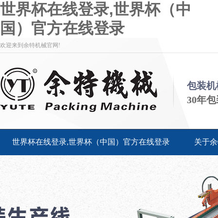
世界杯在线登录,世界杯（中
国）官方在线登录
欢迎来到余特机械官网!
包装机
30年
世界杯在线登录,世界杯（中国）官方在线登录
关于余
客户服务
联系余特