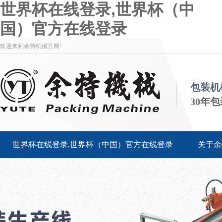
世界杯在线登录,世界杯（中
国）官方在线登录
欢迎来到余特机械官网!
包装机
30年
世界杯在线登录,世界杯（中国）官方在线登录
关于余
客户服务
联系余特