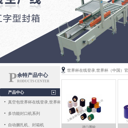
世界杯在线登录,世界杯（中国）
P
余特产品中心
RODUCTS CENTER
产品中心
真空包世界杯在线登录,世界杯（中国）官方在线登录
多功能封口机系列
自动捆扎机、封箱机
进口墨轮