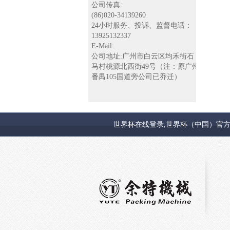
公司传真:
(86)020-34139260
24小时服务、投诉、监督电话：
13925132337
E-Mail:
公司地址:广州市白云区均禾街石
马村桃源北西街49号（注：原广州
番禺105国道旁公司已乔迁）
世界杯在线登录,世界杯（中国）官