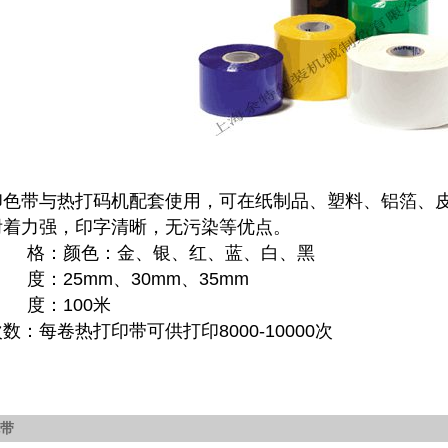
）官方在线登录
）官方在线登录
印色带与热打码机配套使用，可在纸制品、塑料、铝箔、
附着力强，印字清晰，无污染等优点。
格：颜色：金、银、红、蓝、白、黑
：25mm、30mm、35mm
度：100米
数：每卷热打印带可供打印8000-10000次
带