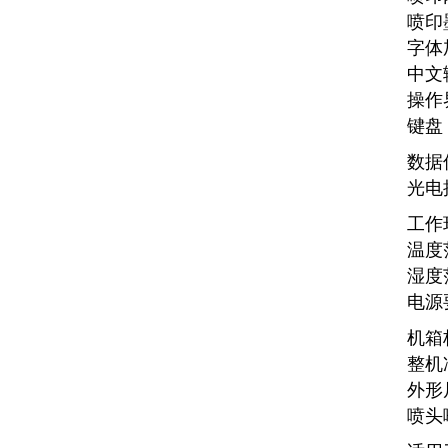
喷印
字体
中文
操作
键盘
数据
光电
工作
温度
湿度
电源要
机箱
整机
外形尺
喷头