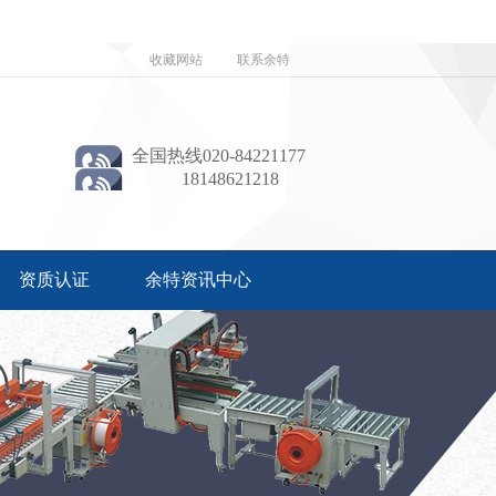
收藏网站
联系余特
全国热线020-84221177
18148621218
资质认证
余特资讯中心