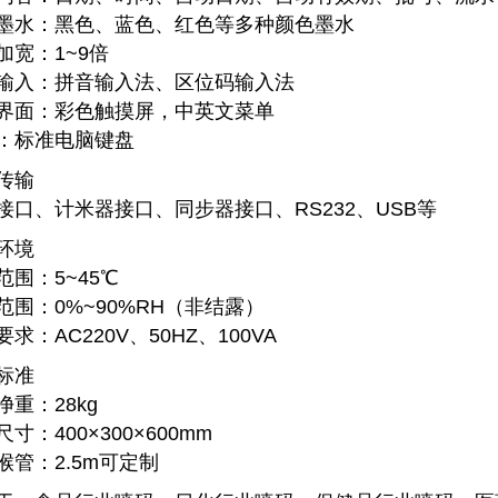
墨水：黑色、蓝色、红色等多种颜色墨水
加宽：1~9倍
输入：拼音输入法、区位码输入法
界面：彩色触摸屏，中英文菜单
：标准电脑键盘
传输
接口、计米器接口、同步器接口、RS232、USB等
环境
范围：5~45℃
范围：0%~90%RH（非结露）
求：AC220V、50HZ、100VA
标准
净重：28kg
寸：400×300×600mm
喉管：2.5m可定制