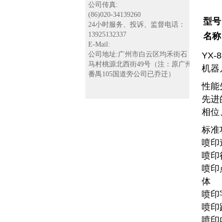
公司传真:
(86)020-34139260
型号
24小时服务、投诉、监督电话：
13925132337
名称
E-Mail:
公司地址:广州市白云区均禾街石
YX
马村桃源北西街49号（注：原广州
机器
番禺105国道旁公司已乔迁）
性能
先进
相位
标准
喷印
喷印
喷印
体
喷印
喷印
喷印